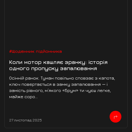
#Щоденник підйомника
Коли мотор кашляє зранку: історія
одного пропуску запалювання
Осінній ранок. Туман повільно сповзає з капота,
ключ повертається в замку запалювання — і
замість рівного, м’якого «брум» ти чуєш легке,
майже соро...
27 листопад 2025