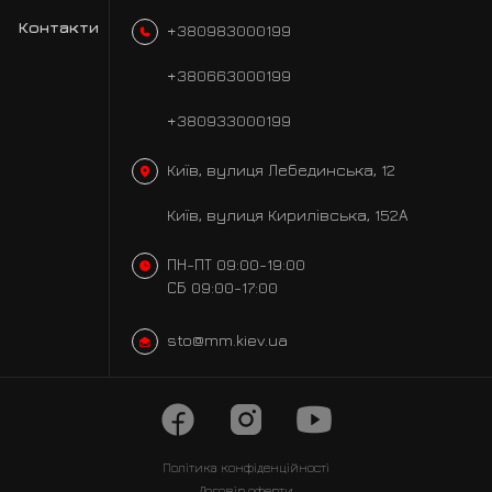
Контакти
+380983000199
+380663000199
+380933000199
Київ, вулиця Лебединська, 12
Київ, вулиця Кирилівська, 152А
ПН-ПТ 09:00-19:00
СБ 09:00-17:00
sto@mm.kiev.ua
Політика
конфіденційності
Договір оферти