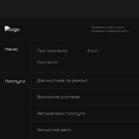
Маніакально ремонтуємо.
Маніакально фарбуємо авто
Меню
Про компанію
Блог
Контакти
Діагностика та ремонт
Послуги
Вихлопна система
Автомалярні послуги
Хімчистка авто