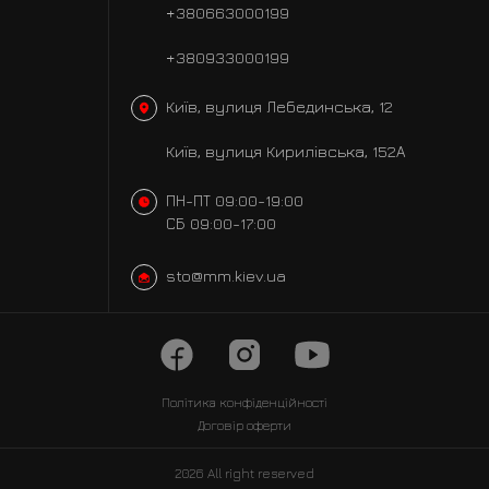
+380663000199
+380933000199
Київ, вулиця Лебединська, 12
Київ, вулиця Кирилівська, 152А
ПН-ПТ 09:00-19:00
СБ 09:00-17:00
sto@mm.kiev.ua
Політика
конфіденційності
Договір оферти
2026 All right reserved