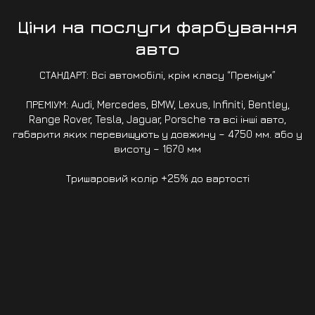
Ціни на послуги фарбування
авто
СТАНДАРТ: Всі автомобілі, крім класу “Преміум”
ПРЕМІУМ: Audi, Mercedes, BMW, Lexus, Infiniti, Bentley,
Range Rover, Tesla, Jaguar, Porsche та всі інші авто,
габарити яких перевищують у довжину – 4750 мм. або у
висоту – 1670 мм
Тришаровий колір +25% до вартості
Зняття/Встановлення
Зняття/Встановлення
(Стандарт)
(Преміум)
від 700 грн.
від 1000 грн.
ЗАПИСАТИСЯ
ЗАПИСАТИСЯ