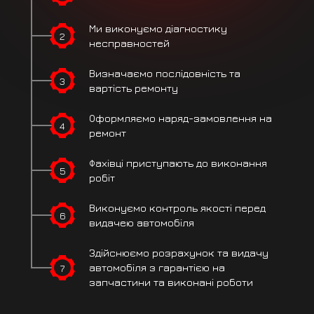
Ми виконуємо
діагностику
2
несправностей
Визначаємо
послідовність
та
3
вартість ремонту
Оформляємо
наряд-замовлення на
4
ремонт
Фахівці
приступають
до виконання
5
робіт
Виконуємо контроль
якості перед
6
видачею автомобіля
Здійснюємо розрахунок
та видачу
7
автомобіля
з гарантією на
запчастини
та виконані роботи