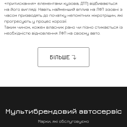
«притискання» елементами кузова, ДТП) відбиваються
на його вигляді. Навіть найменший вплив на ЛФП ззовні з
часом призводять до початку непомітних мікротріщин, які
прогресують у процес корозії.
Таким чином, кожен власник рано чи пізно стикається із
необхідністю відновлення ЛФП на своєму авто.
БІЛЬШЕ
Мультибрендовий автосервіс
Марки, які обслуговуємо