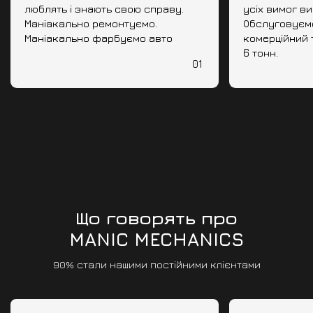
люблять і знають свою справу.
усіх вимог в
Маніакально ремонтуємо.
Обслуговуємо 
Маніакально фарбуємо авто
комерційний 
6 тонн.
01
Що говорять про
MANIC MECHANICS
90% стали нашими постійними клієнтами