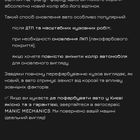
абсолютно новий колір або його відтінок.
Такий спосіб оновлення авто особливо популярний:
після
ДТП та масштабних кузовних робіт
;
при необхідності
оновлення ЛКП
(лакофарбового
покриття);
якщо хочете
повністю змінити колір автомобіля
для оновленого вигляду.
Завдяки повному перефарбуванню кузов виглядає, як
новий, а авто отримує захист від корозії та впливу
зовнішніх факторів.
✅ Якщо ви шукаєте
де пофарбувати авто у Києві
якісно та з гарантією
, звертайтеся в автосервіс
MANIC MECHANICS
. Ми повернемо вашій машині
ідеальний вигляд!