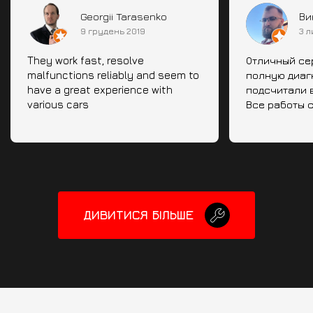
Georgii Tarasenko
Ви
9 грудень 2019
3 л
They work fast, resolve
Отличный се
malfunctions reliably and seem to
полную диаг
have a great experience with
подсчитали 
various cars
Все работы 
машина посл
почти как но
ощущениям о
ДИВИТИСЯ БІЛЬШЕ