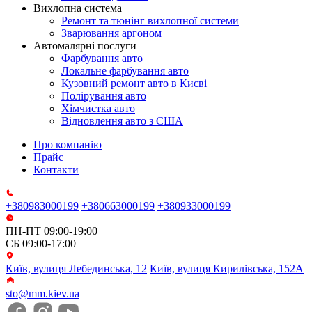
Вихлопна система
Ремонт та тюнінг вихлопної системи
Зварювання аргоном
Автомалярні послуги
Фарбування авто
Локальне фарбування авто
Кузовний ремонт авто в Києві
Полірування авто
Хімчистка авто
Відновлення авто з США
Про компанію
Прайс
Контакти
+380983000199
+380663000199
+380933000199
ПН-ПТ 09:00-19:00
СБ 09:00-17:00
Київ, вулиця Лебединська, 12
Київ, вулиця Кирилівська, 152А
sto@mm.kiev.ua