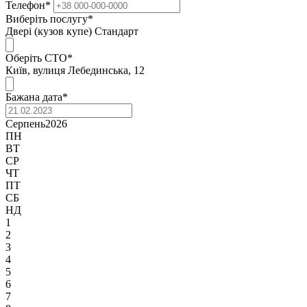
Телефон
*
Виберіть послугу
*
Двері (кузов купе) Стандарт
Оберіть СТО
*
Київ, вулиця Лебединська, 12
Бажана дата
*
Серпень
2026
ПН
ВТ
СР
ЧТ
ПТ
СБ
НД
1
2
3
4
5
6
7