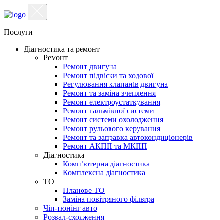
Послуги
Діагностика та ремонт
Ремонт
Ремонт двигуна
Ремонт підвіски та ходової
Регулювання клапанів двигуна
Ремонт та заміна зчеплення
Ремонт електроустаткування
Ремонт гальмівної системи
Ремонт системи охолодження
Ремонт рульового керування
Ремонт та заправка автокондиціонерів
Ремонт АКПП та МКПП
Діагностика
Комп’ютерна діагностика
Комплексна діагностика
ТО
Планове ТО
Заміна повітряного фільтра
Чіп-тюнінг авто
Розвал-сходження