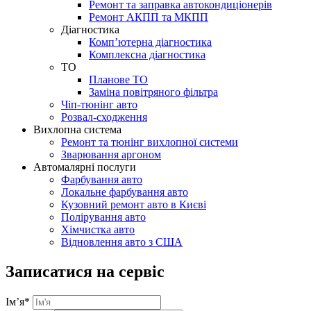
Ремонт та заправка автокондиціонерів
Ремонт АКПП та МКПП
Діагностика
Комп’ютерна діагностика
Комплексна діагностика
ТО
Планове ТО
Заміна повітряного фільтра
Чіп-тюнінг авто
Розвал-сходження
Вихлопна система
Ремонт та тюнінг вихлопної системи
Зварювання аргоном
Автомалярні послуги
Фарбування авто
Локальне фарбування авто
Кузовний ремонт авто в Києві
Полірування авто
Хімчистка авто
Відновлення авто з США
Записатися на сервіс
Ім’я
*