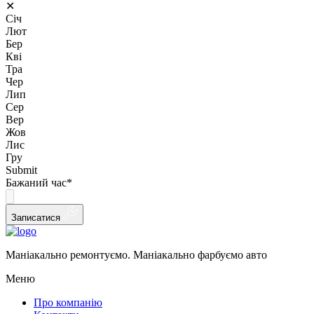
✕
Січ
Лют
Бер
Кві
Тра
Чер
Лип
Сер
Вер
Жов
Лис
Гру
Submit
Бажаний час
*
Записатися
Маніакально ремонтуємо. Маніакально фарбуємо авто
Меню
Про компанію