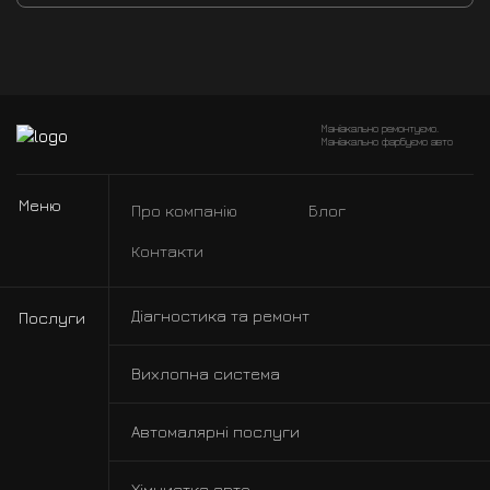
Маніакально ремонтуємо.
Маніакально фарбуємо авто
Меню
Про компанію
Блог
Контакти
Діагностика та ремонт
Послуги
Вихлопна система
Автомалярні послуги
Хімчистка авто