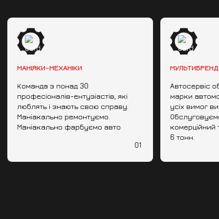
МАНІЯКИ-МЕХАНІКИ
МУЛЬТИБРЕНД
Команда з понад 30
Автосервіс о
професіоналів-ентузіастів, які
марки автомо
люблять і знають свою справу.
усіх вимог в
Маніакально ремонтуємо.
Обслуговуємо 
Маніакально фарбуємо авто
комерційний 
6 тонн.
01