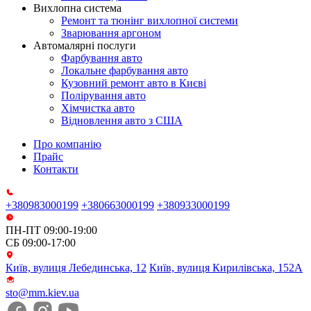
Вихлопна система
Ремонт та тюнінг вихлопної системи
Зварювання аргоном
Автомалярні послуги
Фарбування авто
Локальне фарбування авто
Кузовний ремонт авто в Києві
Полірування авто
Хімчистка авто
Відновлення авто з США
Про компанію
Прайс
Контакти
+380983000199
+380663000199
+380933000199
ПН-ПТ 09:00-19:00
СБ 09:00-17:00
Київ, вулиця Лебединська, 12
Київ, вулиця Кирилівська, 152А
sto@mm.kiev.ua