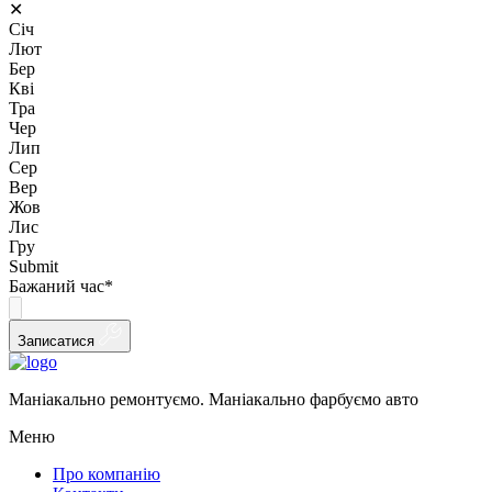
✕
Січ
Лют
Бер
Кві
Тра
Чер
Лип
Сер
Вер
Жов
Лис
Гру
Submit
Бажаний час
*
Записатися
Маніакально ремонтуємо. Маніакально фарбуємо авто
Меню
Про компанію