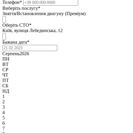
Телефон
*
Виберіть послугу
*
Зняття/Встановлення двигуну (Преміум)
Оберіть СТО
*
Київ, вулиця Лебединська, 12
Бажана дата
*
Серпень
2026
ПН
ВТ
СР
ЧТ
ПТ
СБ
НД
1
2
3
4
5
6
7