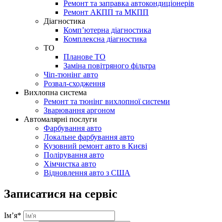
Ремонт та заправка автокондиціонерів
Ремонт АКПП та МКПП
Діагностика
Комп’ютерна діагностика
Комплексна діагностика
ТО
Планове ТО
Заміна повітряного фільтра
Чіп-тюнінг авто
Розвал-сходження
Вихлопна система
Ремонт та тюнінг вихлопної системи
Зварювання аргоном
Автомалярні послуги
Фарбування авто
Локальне фарбування авто
Кузовний ремонт авто в Києві
Полірування авто
Хімчистка авто
Відновлення авто з США
Записатися на сервіс
Ім’я
*