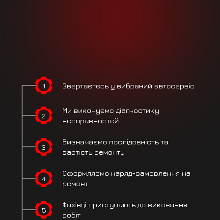
1
Звертаєтесь
у вибраний
автосервіс
Ми виконуємо
діагностику
2
несправностей
Визначаємо
послідовність
та
3
вартість ремонту
Оформляємо
наряд-замовлення на
4
ремонт
Фахівці
приступають
до виконання
5
робіт