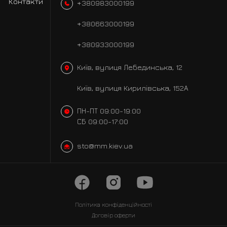
Контакти
+380983000199
+380663000199
+380933000199
Київ, вулиця Лебединська, 12
Київ, вулиця Кирилівська, 152А
ПН-ПТ 09:00-19:00
СБ 09:00-17:00
sto@mm.kiev.ua
Політика
конфіденційності
Договір оферти