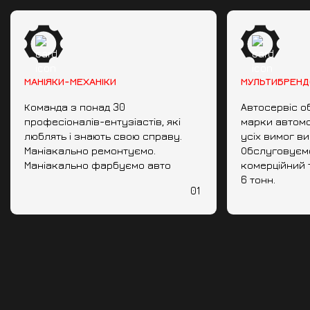
МАНІЯКИ-МЕХАНІКИ
МУЛЬТИБРЕНД
Команда з понад 30
Автосервіс о
професіоналів-ентузіастів, які
марки автомо
люблять і знають свою справу.
усіх вимог в
Маніакально ремонтуємо.
Обслуговуємо 
Маніакально фарбуємо авто
комерційний 
6 тонн.
01