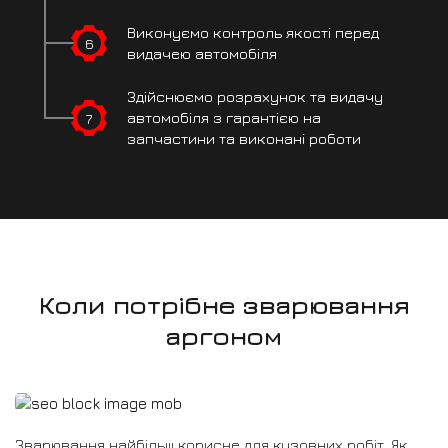
Виконуємо контроль
якості перед
6
видачею автомобіля
Здійснюємо розрахунок
та видачу
7
автомобіля
з гарантією на
запчастини
та виконані роботи
Коли потрібне зварювання
аргоном
Зварювання найбільш корисне для кузовних робіт. Як