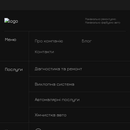
Маніакально ремонтуємо.
Маніакально фарбуємо авто
Меню
Про компанію
Блог
Контакти
Діагностика та ремонт
Послуги
Вихлопна система
Автомалярні послуги
Хімчистка авто