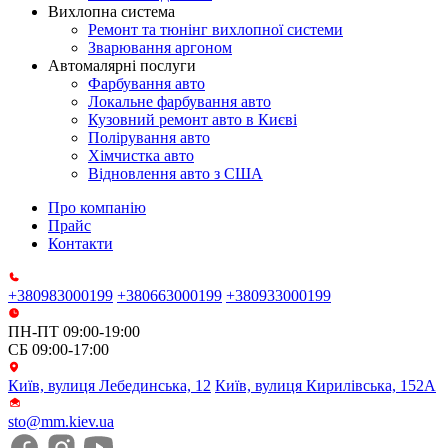
Вихлопна система
Ремонт та тюнінг вихлопної системи
Зварювання аргоном
Автомалярні послуги
Фарбування авто
Локальне фарбування авто
Кузовний ремонт авто в Києві
Полірування авто
Хімчистка авто
Відновлення авто з США
Про компанію
Прайс
Контакти
+380983000199
+380663000199
+380933000199
ПН-ПТ 09:00-19:00
СБ 09:00-17:00
Київ, вулиця Лебединська, 12
Київ, вулиця Кирилівська, 152А
sto@mm.kiev.ua