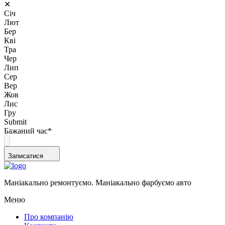
✕
Січ
Лют
Бер
Кві
Тра
Чер
Лип
Сер
Вер
Жов
Лис
Гру
Submit
Бажаний час
*
Записатися
Маніакально ремонтуємо. Маніакально фарбуємо авто
Меню
Про компанію