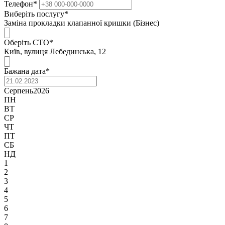
Телефон
*
Виберіть послугу
*
Заміна прокладки клапанної кришки (Бізнес)
Оберіть СТО
*
Київ, вулиця Лебединська, 12
Бажана дата
*
Серпень
2026
ПН
ВТ
СР
ЧТ
ПТ
СБ
НД
1
2
3
4
5
6
7