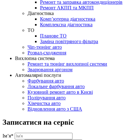
Ремонт та заправка автокондиціонерів
Ремонт АКПП та МКПП
Діагностика
Комп’ютерна діагностика
Комплексна діагностика
ТО
Планове ТО
Заміна повітряного фільтра
Чіп-тюнінг авто
Розвал-сходження
Вихлопна система
Ремонт та тюнінг вихлопної системи
Зварювання аргоном
Автомалярні послуги
Фарбування авто
Локальне фарбування авто
Кузовний ремонт авто в Києві
Полірування авто
Хімчистка авто
Відновлення авто з США
Записатися на сервіс
Ім’я
*