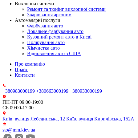
Вихлопна система
Ремонт та тюнінг вихлопної системи
Зварювання аргоном
Автомалярні послуги
Фарбування авто
Локальне фарбування авто
Кузовний ремонт авто в Києві
Полірування авто
Хімчистка авто
Відновлення авто з США
Про компанію
Прайс
Контакти
+380983000199
+380663000199
+380933000199
ПН-ПТ 09:00-19:00
СБ 09:00-17:00
Київ, вулиця Лебединська, 12
Київ, вулиця Кирилівська, 152А
sto@mm.kiev.ua