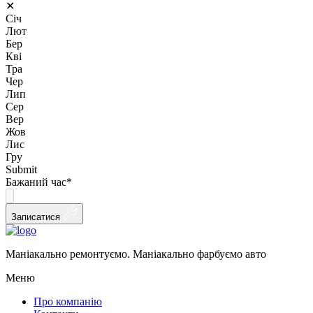
✕
Січ
Лют
Бер
Кві
Тра
Чер
Лип
Сер
Вер
Жов
Лис
Гру
Submit
Бажаний час
*
Записатися
Маніакально ремонтуємо. Маніакально фарбуємо авто
Меню
Про компанію