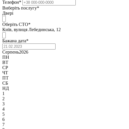
Телефон
*
Виберіть послугу
*
Двері
Оберіть СТО
*
Київ, вулиця Лебединська, 12
Бажана дата
*
Серпень
2026
ПН
ВТ
СР
ЧТ
ПТ
СБ
НД
1
2
3
4
5
6
7