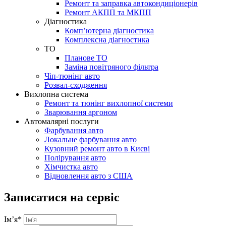
Ремонт та заправка автокондиціонерів
Ремонт АКПП та МКПП
Діагностика
Комп’ютерна діагностика
Комплексна діагностика
ТО
Планове ТО
Заміна повітряного фільтра
Чіп-тюнінг авто
Розвал-сходження
Вихлопна система
Ремонт та тюнінг вихлопної системи
Зварювання аргоном
Автомалярні послуги
Фарбування авто
Локальне фарбування авто
Кузовний ремонт авто в Києві
Полірування авто
Хімчистка авто
Відновлення авто з США
Записатися на сервіс
Ім’я
*