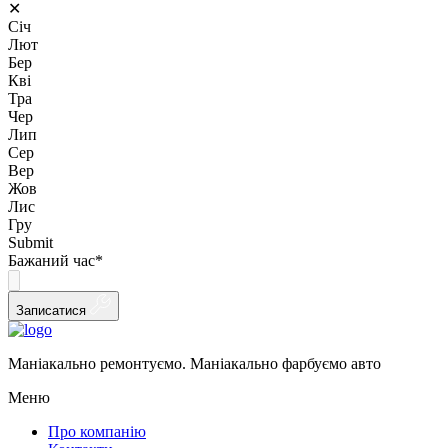
✕
Січ
Лют
Бер
Кві
Тра
Чер
Лип
Сер
Вер
Жов
Лис
Гру
Submit
Бажаний час
*
Записатися
Маніакально ремонтуємо. Маніакально фарбуємо авто
Меню
Про компанію