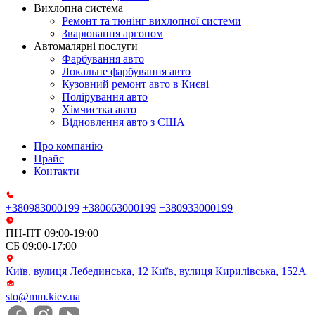
Вихлопна система
Ремонт та тюнінг вихлопної системи
Зварювання аргоном
Автомалярні послуги
Фарбування авто
Локальне фарбування авто
Кузовний ремонт авто в Києві
Полірування авто
Хімчистка авто
Відновлення авто з США
Про компанію
Прайс
Контакти
+380983000199
+380663000199
+380933000199
ПН-ПТ 09:00-19:00
СБ 09:00-17:00
Київ, вулиця Лебединська, 12
Київ, вулиця Кирилівська, 152А
sto@mm.kiev.ua