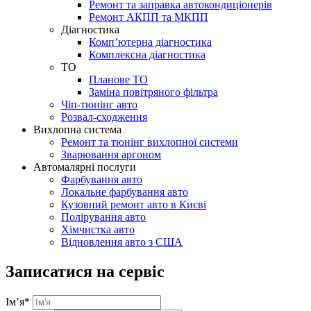
Ремонт та заправка автокондиціонерів
Ремонт АКПП та МКПП
Діагностика
Комп’ютерна діагностика
Комплексна діагностика
ТО
Планове ТО
Заміна повітряного фільтра
Чіп-тюнінг авто
Розвал-сходження
Вихлопна система
Ремонт та тюнінг вихлопної системи
Зварювання аргоном
Автомалярні послуги
Фарбування авто
Локальне фарбування авто
Кузовний ремонт авто в Києві
Полірування авто
Хімчистка авто
Відновлення авто з США
Записатися на сервіс
Ім’я
*