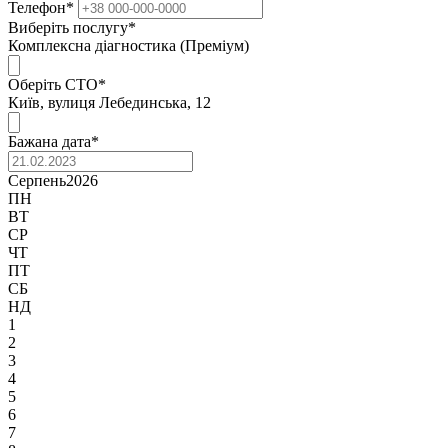
Телефон
*
Виберіть послугу
*
Комплексна діагностика (Преміум)
Оберіть СТО
*
Київ, вулиця Лебединська, 12
Бажана дата
*
Серпень
2026
ПН
ВТ
СР
ЧТ
ПТ
СБ
НД
1
2
3
4
5
6
7