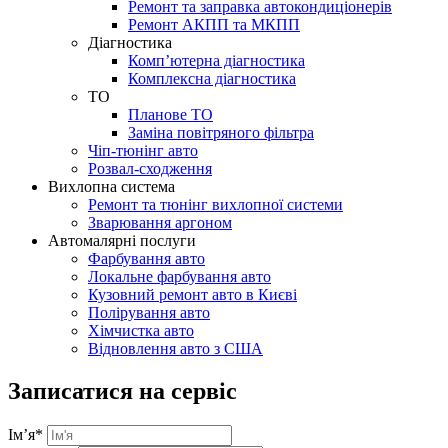
Ремонт та заправка автокондиціонерів
Ремонт АКПП та МКПП
Діагностика
Комп’ютерна діагностика
Комплексна діагностика
ТО
Планове ТО
Заміна повітряного фільтра
Чіп-тюнінг авто
Розвал-сходження
Вихлопна система
Ремонт та тюнінг вихлопної системи
Зварювання аргоном
Автомалярні послуги
Фарбування авто
Локальне фарбування авто
Кузовний ремонт авто в Києві
Полірування авто
Хімчистка авто
Відновлення авто з США
Записатися на сервіс
Ім’я
*