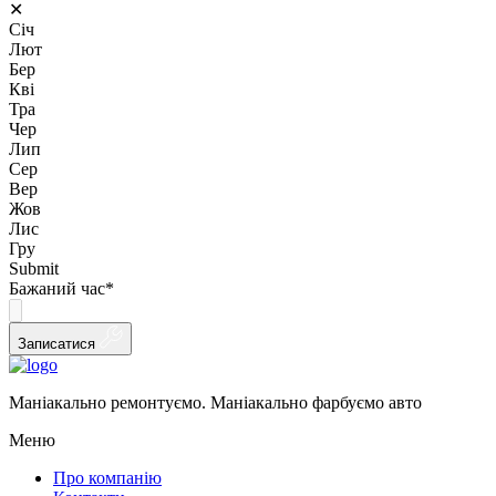
✕
Січ
Лют
Бер
Кві
Тра
Чер
Лип
Сер
Вер
Жов
Лис
Гру
Submit
Бажаний час
*
Записатися
Маніакально ремонтуємо. Маніакально фарбуємо авто
Меню
Про компанію