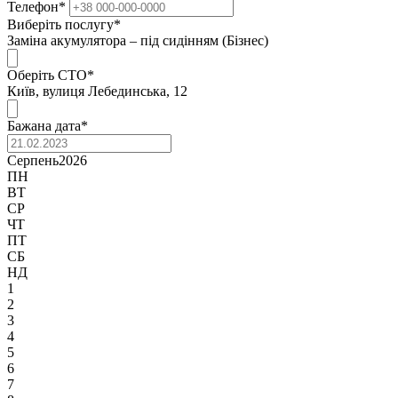
Телефон
*
Виберіть послугу
*
Заміна акумулятора – під сидінням (Бізнес)
Оберіть СТО
*
Київ, вулиця Лебединська, 12
Бажана дата
*
Серпень
2026
ПН
ВТ
СР
ЧТ
ПТ
СБ
НД
1
2
3
4
5
6
7