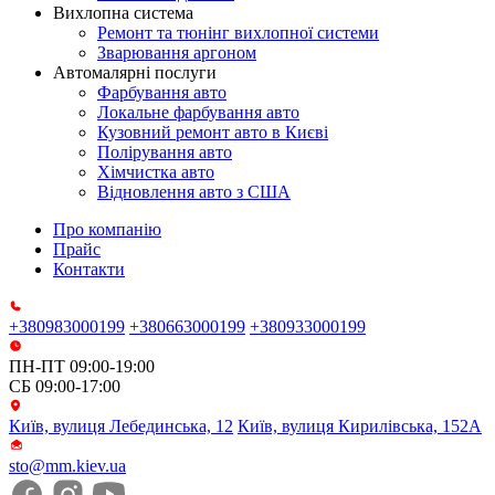
Вихлопна система
Ремонт та тюнінг вихлопної системи
Зварювання аргоном
Автомалярні послуги
Фарбування авто
Локальне фарбування авто
Кузовний ремонт авто в Києві
Полірування авто
Хімчистка авто
Відновлення авто з США
Про компанію
Прайс
Контакти
+380983000199
+380663000199
+380933000199
ПН-ПТ 09:00-19:00
СБ 09:00-17:00
Київ, вулиця Лебединська, 12
Київ, вулиця Кирилівська, 152А
sto@mm.kiev.ua