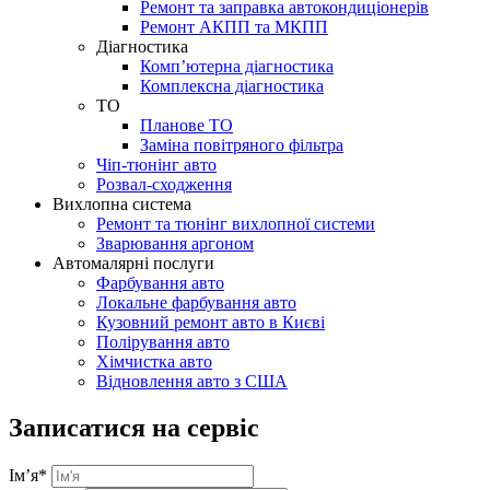
Ремонт та заправка автокондиціонерів
Ремонт АКПП та МКПП
Діагностика
Комп’ютерна діагностика
Комплексна діагностика
ТО
Планове ТО
Заміна повітряного фільтра
Чіп-тюнінг авто
Розвал-сходження
Вихлопна система
Ремонт та тюнінг вихлопної системи
Зварювання аргоном
Автомалярні послуги
Фарбування авто
Локальне фарбування авто
Кузовний ремонт авто в Києві
Полірування авто
Хімчистка авто
Відновлення авто з США
Записатися на сервіс
Ім’я
*