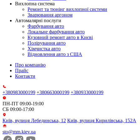
Вихлопна система
Ремонт та тюнінг вихлопної системи
Зварювання аргоном
Автомалярні послуги
Фарбування авто
Локальне фарбування авто
Кузовний ремонт авто в Києві
Полірування авто
Хімчистка авто
Відновлення авто з США
Про компанію
Прайс
Контакти
+380983000199
+380663000199
+380933000199
ПН-ПТ 09:00-19:00
СБ 09:00-17:00
Київ, вулиця Лебединська, 12
Київ, вулиця Кирилівська, 152А
sto@mm.kiev.ua