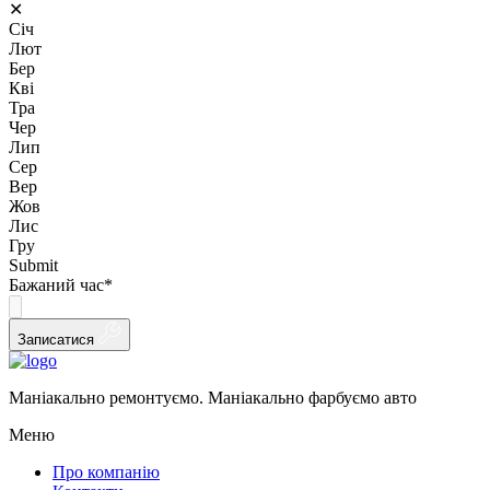
✕
Січ
Лют
Бер
Кві
Тра
Чер
Лип
Сер
Вер
Жов
Лис
Гру
Submit
Бажаний час
*
Записатися
Маніакально ремонтуємо. Маніакально фарбуємо авто
Меню
Про компанію