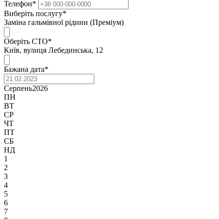
Телефон
*
Виберіть послугу
*
Заміна гальмівної рідини (Преміум)
Оберіть СТО
*
Київ, вулиця Лебединська, 12
Бажана дата
*
Серпень
2026
ПН
ВТ
СР
ЧТ
ПТ
СБ
НД
1
2
3
4
5
6
7