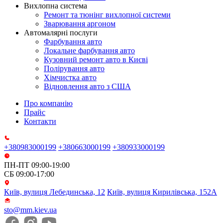
Вихлопна система
Ремонт та тюнінг вихлопної системи
Зварювання аргоном
Автомалярні послуги
Фарбування авто
Локальне фарбування авто
Кузовний ремонт авто в Києві
Полірування авто
Хімчистка авто
Відновлення авто з США
Про компанію
Прайс
Контакти
+380983000199
+380663000199
+380933000199
ПН-ПТ 09:00-19:00
СБ 09:00-17:00
Київ, вулиця Лебединська, 12
Київ, вулиця Кирилівська, 152А
sto@mm.kiev.ua