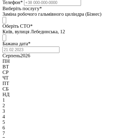
Телефон
*
Виберіть послугу
*
Заміна робочого гальмівного циліндра (Бізнес)
Оберіть СТО
*
Київ, вулиця Лебединська, 12
Бажана дата
*
Серпень
2026
ПН
ВТ
СР
ЧТ
ПТ
СБ
НД
1
2
3
4
5
6
7