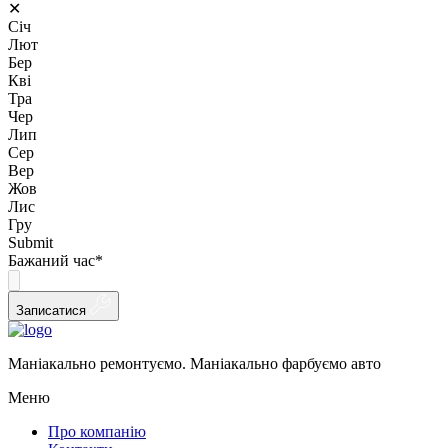
✕
Січ
Лют
Бер
Кві
Тра
Чер
Лип
Сер
Вер
Жов
Лис
Гру
Submit
Бажаний час
*
Записатися
Маніакально ремонтуємо. Маніакально фарбуємо авто
Меню
Про компанію