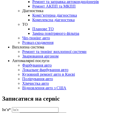
Ремонт та заправка автокондиціонерів
Ремонт АКПП та МКПП
Діагностика
Комп’ютерна діагностика
Комплексна діагностика
ТО
Планове ТО
Заміна повітряного фільтра
Чіп-тюнінг авто
Розвал-сходження
Вихлопна система
Ремонт та тюнінг вихлопної системи
Зварювання аргоном
Автомалярні послуги
Фарбування авто
Локальне фарбування авто
Кузовний ремонт авто в Києві
Полірування авто
Хімчистка авто
Відновлення авто з США
Записатися на сервіс
Ім’я
*