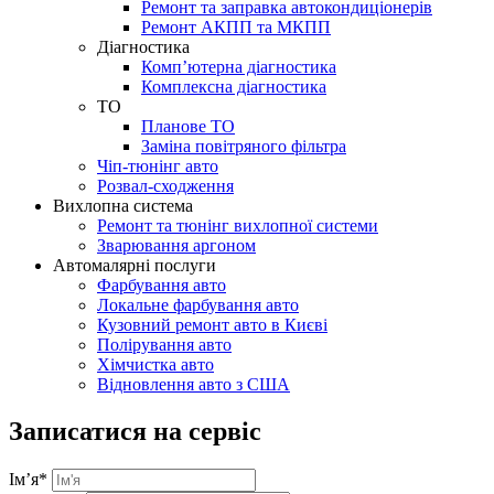
Ремонт та заправка автокондиціонерів
Ремонт АКПП та МКПП
Діагностика
Комп’ютерна діагностика
Комплексна діагностика
ТО
Планове ТО
Заміна повітряного фільтра
Чіп-тюнінг авто
Розвал-сходження
Вихлопна система
Ремонт та тюнінг вихлопної системи
Зварювання аргоном
Автомалярні послуги
Фарбування авто
Локальне фарбування авто
Кузовний ремонт авто в Києві
Полірування авто
Хімчистка авто
Відновлення авто з США
Записатися на сервіс
Ім’я
*