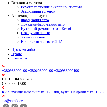
Вихлопна система
Ремонт та тюнінг вихлопної системи
Зварювання аргоном
Автомалярні послуги
Фарбування авто
Локальне фарбування авто
Кузовний ремонт авто в Києві
Полірування авто
Хімчистка авто
Відновлення авто з США
Про компанію
Прайс
Контакти
+380983000199
+380663000199
+380933000199
ПН-ПТ 09:00-19:00
СБ 09:00-17:00
Київ, вулиця Лебединська, 12
Київ, вулиця Кирилівська, 152А
sto@mm.kiev.ua