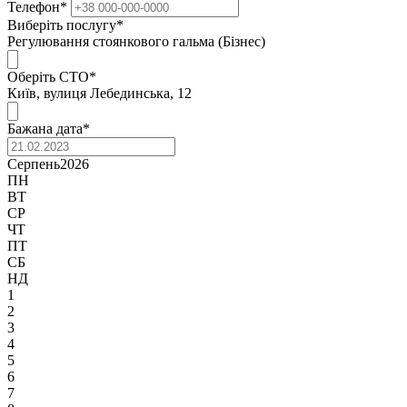
Телефон
*
Виберіть послугу
*
Регулювання стоянкового гальма (Бізнес)
Оберіть СТО
*
Київ, вулиця Лебединська, 12
Бажана дата
*
Серпень
2026
ПН
ВТ
СР
ЧТ
ПТ
СБ
НД
1
2
3
4
5
6
7