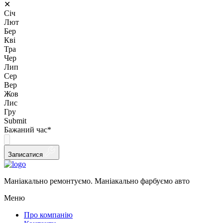
✕
Січ
Лют
Бер
Кві
Тра
Чер
Лип
Сер
Вер
Жов
Лис
Гру
Submit
Бажаний час
*
Записатися
Маніакально ремонтуємо. Маніакально фарбуємо авто
Меню
Про компанію