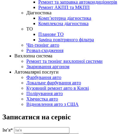
Ремонт та заправка автокондиціонерів
Ремонт АКПП та МКПП
Діагностика
Комп’ютерна діагностика
Комплексна діагностика
ТО
Планове ТО
Заміна повітряного фільтра
Чіп-тюнінг авто
Розвал-сходження
Вихлопна система
Ремонт та тюнінг вихлопної системи
Зварювання аргоном
Автомалярні послуги
Фарбування авто
Локальне фарбування авто
Кузовний ремонт авто в Києві
Полірування авто
Хімчистка авто
Відновлення авто з США
Записатися на сервіс
Ім’я
*