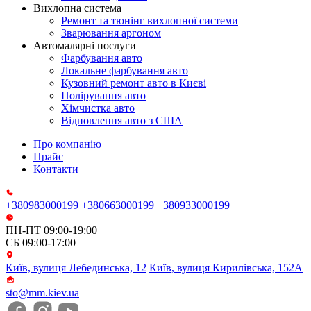
Вихлопна система
Ремонт та тюнінг вихлопної системи
Зварювання аргоном
Автомалярні послуги
Фарбування авто
Локальне фарбування авто
Кузовний ремонт авто в Києві
Полірування авто
Хімчистка авто
Відновлення авто з США
Про компанію
Прайс
Контакти
+380983000199
+380663000199
+380933000199
ПН-ПТ 09:00-19:00
СБ 09:00-17:00
Київ, вулиця Лебединська, 12
Київ, вулиця Кирилівська, 152А
sto@mm.kiev.ua