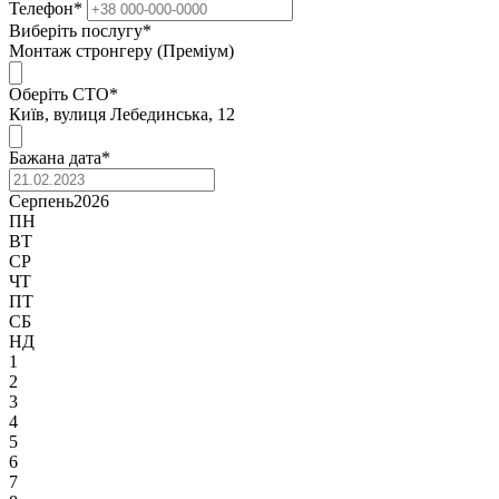
Телефон
*
Виберіть послугу
*
Монтаж стронгеру (Преміум)
Оберіть СТО
*
Київ, вулиця Лебединська, 12
Бажана дата
*
Серпень
2026
ПН
ВТ
СР
ЧТ
ПТ
СБ
НД
1
2
3
4
5
6
7