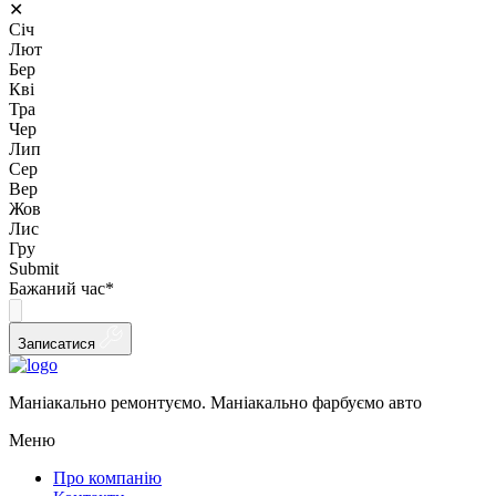
✕
Січ
Лют
Бер
Кві
Тра
Чер
Лип
Сер
Вер
Жов
Лис
Гру
Submit
Бажаний час
*
Записатися
Маніакально ремонтуємо. Маніакально фарбуємо авто
Меню
Про компанію