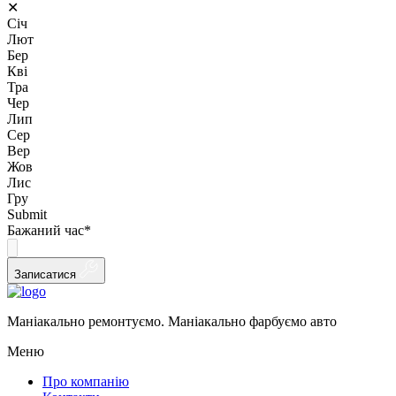
✕
Січ
Лют
Бер
Кві
Тра
Чер
Лип
Сер
Вер
Жов
Лис
Гру
Submit
Бажаний час
*
Записатися
Маніакально ремонтуємо. Маніакально фарбуємо авто
Меню
Про компанію