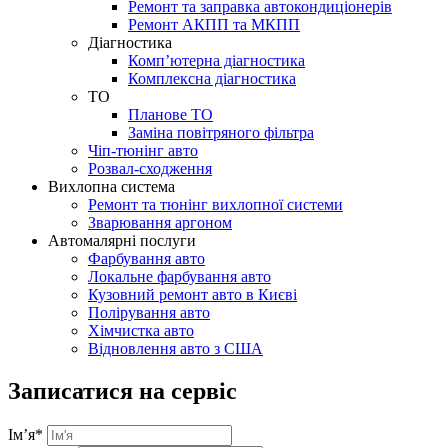
Ремонт та заправка автокондиціонерів
Ремонт АКПП та МКПП
Діагностика
Комп’ютерна діагностика
Комплексна діагностика
ТО
Планове ТО
Заміна повітряного фільтра
Чіп-тюнінг авто
Розвал-сходження
Вихлопна система
Ремонт та тюнінг вихлопної системи
Зварювання аргоном
Автомалярні послуги
Фарбування авто
Локальне фарбування авто
Кузовний ремонт авто в Києві
Полірування авто
Хімчистка авто
Відновлення авто з США
Записатися на сервіс
Ім’я
*