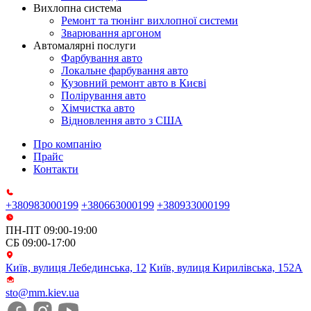
Вихлопна система
Ремонт та тюнінг вихлопної системи
Зварювання аргоном
Автомалярні послуги
Фарбування авто
Локальне фарбування авто
Кузовний ремонт авто в Києві
Полірування авто
Хімчистка авто
Відновлення авто з США
Про компанію
Прайс
Контакти
+380983000199
+380663000199
+380933000199
ПН-ПТ 09:00-19:00
СБ 09:00-17:00
Київ, вулиця Лебединська, 12
Київ, вулиця Кирилівська, 152А
sto@mm.kiev.ua