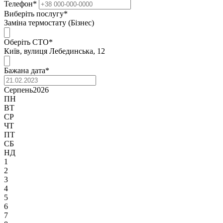
Телефон
*
Виберіть послугу
*
Заміна термостату (Бізнес)
Оберіть СТО
*
Київ, вулиця Лебединська, 12
Бажана дата
*
Серпень
2026
ПН
ВТ
СР
ЧТ
ПТ
СБ
НД
1
2
3
4
5
6
7