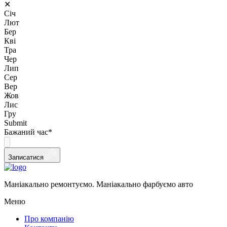
✕
Січ
Лют
Бер
Кві
Тра
Чер
Лип
Сер
Вер
Жов
Лис
Гру
Submit
Бажаний час
*
Записатися
Маніакально ремонтуємо. Маніакально фарбуємо авто
Меню
Про компанію