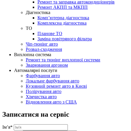
Ремонт та заправка автокондиціонерів
Ремонт АКПП та МКПП
Діагностика
Комп’ютерна діагностика
Комплексна діагностика
ТО
Планове ТО
Заміна повітряного фільтра
Чіп-тюнінг авто
Розвал-сходження
Вихлопна система
Ремонт та тюнінг вихлопної системи
Зварювання аргоном
Автомалярні послуги
Фарбування авто
Локальне фарбування авто
Кузовний ремонт авто в Києві
Полірування авто
Хімчистка авто
Відновлення авто з США
Записатися на сервіс
Ім’я
*