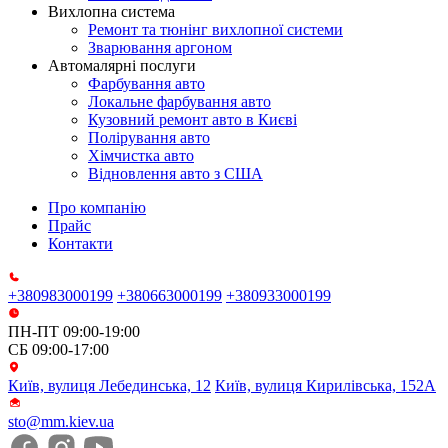
Вихлопна система
Ремонт та тюнінг вихлопної системи
Зварювання аргоном
Автомалярні послуги
Фарбування авто
Локальне фарбування авто
Кузовний ремонт авто в Києві
Полірування авто
Хімчистка авто
Відновлення авто з США
Про компанію
Прайс
Контакти
+380983000199
+380663000199
+380933000199
ПН-ПТ 09:00-19:00
СБ 09:00-17:00
Київ, вулиця Лебединська, 12
Київ, вулиця Кирилівська, 152А
sto@mm.kiev.ua