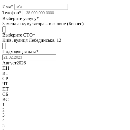
Имя
*
Телефон
*
Выберите услугу
*
Замена аккумулятора – в салоне (Бизнес)
Выберите СТО
*
Київ, вулиця Лебединська, 12
Подходящая дата
*
Август
2026
ПН
ВТ
СР
ЧТ
ПТ
СБ
ВС
1
2
3
4
5