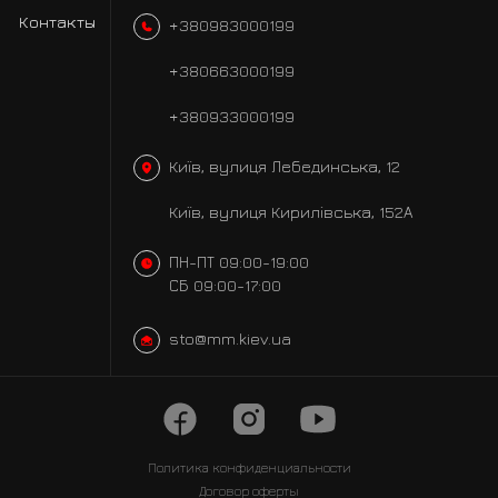
Контакты
+380983000199
+380663000199
+380933000199
Київ, вулиця Лебединська, 12
Київ, вулиця Кирилівська, 152А
ПН-ПТ 09:00-19:00
СБ 09:00-17:00
sto@mm.kiev.ua
Политика
конфиденциальности
Договор оферты