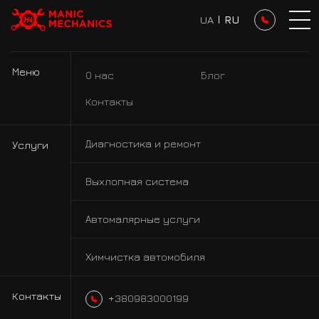
UA
I
RU
Маниакально ремонтируем.
Маниакально красим авто
Меню
О нас
Блог
Контакты
Диагностика и ремонт
Услуги
Выхлопная система
Автомалярные услуги
Химчистка автомобиля
Контакты
+380983000199