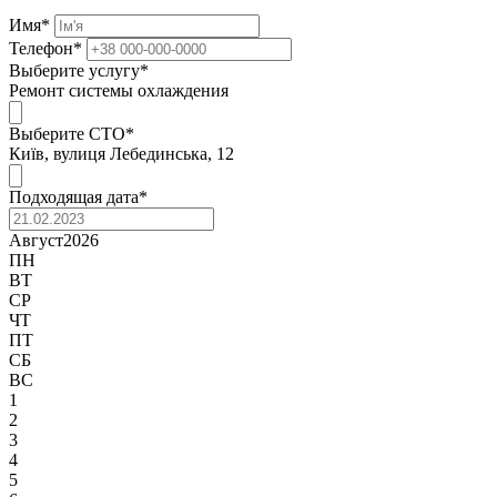
Имя
*
Телефон
*
Выберите услугу
*
Ремонт системы охлаждения
Выберите СТО
*
Київ, вулиця Лебединська, 12
Подходящая дата
*
Август
2026
ПН
ВТ
СР
ЧТ
ПТ
СБ
ВС
1
2
3
4
5