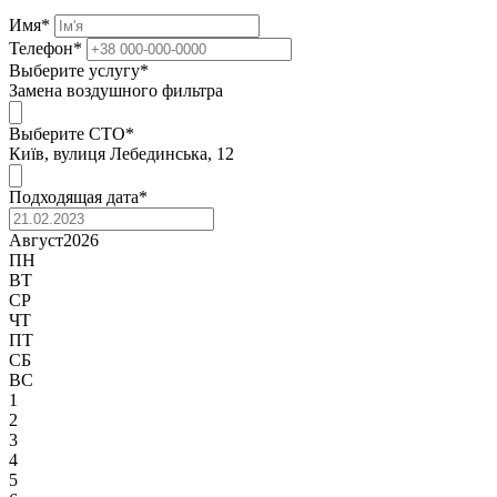
Имя
*
Телефон
*
Выберите услугу
*
Замена воздушного фильтра
Выберите СТО
*
Київ, вулиця Лебединська, 12
Подходящая дата
*
Август
2026
ПН
ВТ
СР
ЧТ
ПТ
СБ
ВС
1
2
3
4
5