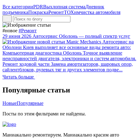
Все категории
PDR
Выхлопная система
Дневник
подъемника
Покраска
Ремонт
ТО
Химчистка автомобиля
#новое
#Ремонт
29 июня 2026
Автосервис Оболонь — полный спектр услуг
Manic Mechanics Автосервис на
Оболони Киев выполняет все основные виды ремонта авто:
Компьютерная диагностика Оболонь Точное выявление
неисправностей двигателя, электроники и систем автомобиля.
Ремонт ходовой части Замена амортизаторов, шаровых опор,
сайлентблоков, рулевых тяг и других элементов подве...
Читать больше
Популярные статьи
Новые
Популярные
Посты по этим фильтрами не найдены.
Маниакально ремонтируем. Маниакально красим авто