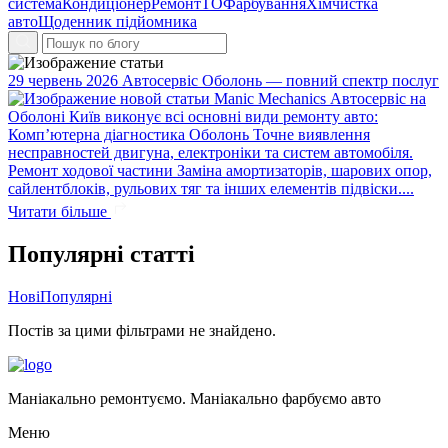
система
Кондиціонер
Ремонт
ТО
Фарбування
Хімчистка
авто
Щоденник підйомника
29 червень 2026
Автосервіс Оболонь — повний спектр послуг
Manic Mechanics Автосервіс на
Оболоні Київ виконує всі основні види ремонту авто:
Комп’ютерна діагностика Оболонь Точне виявлення
несправностей двигуна, електроніки та систем автомобіля.
Ремонт ходової частини Заміна амортизаторів, шарових опор,
сайлентблоків, рульових тяг та інших елементів підвіски....
Читати більше
Популярні статті
Нові
Популярні
Постів за цими фільтрами не знайдено.
Маніакально ремонтуємо. Маніакально фарбуємо авто
Меню