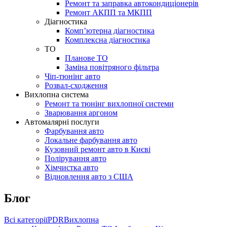
Ремонт та заправка автокондиціонерів
Ремонт АКПП та МКПП
Діагностика
Комп’ютерна діагностика
Комплексна діагностика
ТО
Планове ТО
Заміна повітряного фільтра
Чіп-тюнінг авто
Розвал-сходження
Вихлопна система
Ремонт та тюнінг вихлопної системи
Зварювання аргоном
Автомалярні послуги
Фарбування авто
Локальне фарбування авто
Кузовний ремонт авто в Києві
Полірування авто
Хімчистка авто
Відновлення авто з США
Блог
Всі категорії
PDR
Вихлопна