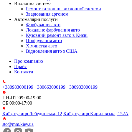
Вихлопна система
Ремонт та тюнінг вихлопної системи
Зварювання аргоном
Автомалярні послуги
Фарбування авто
Локальне фарбування авто
Кузовний ремонт авто в Києві
Полірування авто
Хімчистка авто
Відновлення авто з США
Про компанію
Прайс
Контакти
+380983000199
+380663000199
+380933000199
ПН-ПТ 09:00-19:00
СБ 09:00-17:00
Київ, вулиця Лебединська, 12
Київ, вулиця Кирилівська, 152А
sto@mm.kiev.ua