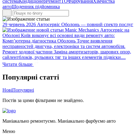
система
Кондиціонер
Ремонт
ТО
Фарбування
Хімчистка
авто
Щоденник підйомника
29 червень 2026
Автосервіс Оболонь — повний спектр послуг
Manic Mechanics Автосервіс на
Оболоні Київ виконує всі основні види ремонту авто:
Комп’ютерна діагностика Оболонь Точне виявлення
несправностей двигуна, електроніки та систем автомобіля.
Ремонт ходової частини Заміна амортизаторів, шарових опор,
сайлентблоків, рульових тяг та інших елементів підвіски....
Читати більше
Популярні статті
Нові
Популярні
Постів за цими фільтрами не знайдено.
Маніакально ремонтуємо. Маніакально фарбуємо авто
Меню