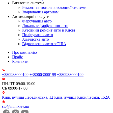
Вихлопна система
Ремонт та тюнінг вихлопної системи
Зварювання аргоном
Автомалярні послуги
Фарбування авто
Локальне фарбування авто
Кузовний ремонт авто в Києві
Полірування авто
Хімчистка авто
Відновлення авто з США
Про компанію
Прайс
Контакти
+380983000199
+380663000199
+380933000199
ПН-ПТ 09:00-19:00
СБ 09:00-17:00
Київ, вулиця Лебединська, 12
Київ, вулиця Кирилівська, 152А
sto@mm.kiev.ua