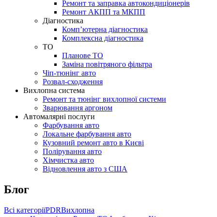
Ремонт та заправка автокондиціонерів
Ремонт АКПП та МКПП
Діагностика
Комп’ютерна діагностика
Комплексна діагностика
ТО
Планове ТО
Заміна повітряного фільтра
Чіп-тюнінг авто
Розвал-сходження
Вихлопна система
Ремонт та тюнінг вихлопної системи
Зварювання аргоном
Автомалярні послуги
Фарбування авто
Локальне фарбування авто
Кузовний ремонт авто в Києві
Полірування авто
Хімчистка авто
Відновлення авто з США
Блог
Всі категорії
PDR
Вихлопна