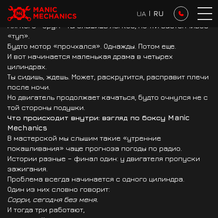
Осеннее утро. Туман медленно сползает с капота, ключ
UA
I
RU
вращаєтся в замке зажигания — и вместо ровного,
мягкого «брум» ты слышишь легкое, почти застенчивое
«туп».
Будто мотор «прочхался». Однажды. Потом еще.
И вот начинается маленькая драма в четырех
цилиндрах.
Ты сидишь, ждешь. Может, раскрутится, расправит плечи
после ночи.
Но двигатель продолжает качаться, будто очнулся не с
той стороны подушки.
Что происходит внутри: взгляд по боксу
Manic
Mechanics
В мастерской мы слышим такие «утренние
покашливания» чаще прогноза погоды по радио.
Истории разные – финал один: у двигателя пропуски
зажигания.
Проблема всегда начинается с одного цилиндра.
Один из них словно говорит:
Сорри, сегодня без меня.
И тогда три работают,