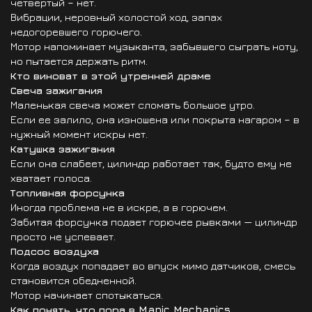
четвертый – нет.
Вибрации, неровный холостой ход, запах
недогоревшего горючего.
Мотор напоминает музыканта, забывшего сыграть ноту,
но пытается держать ритм.
Кто виноват в этой утренней драме
Свеча зажигания
Маленькая свеча может сломать большое утро.
Если ее залило, она изношена или покрыта нагаром – в
нужный момент искры нет.
Катушка зажигания
Если она слабеет, цилиндр работает так, будто ему не
хватает голоса.
Топливная форсунка
Иногда проблема не в искре, а в горючем.
Забитая форсунка подает горючее рывками — цилиндр
просто не успевает.
Подсос воздуха
Когда воздух попадает во впуск мимо датчиков, смесь
становится обедненной.
Мотор начинает спотыкаться.
Как понять, что пора в Manic Mechanics