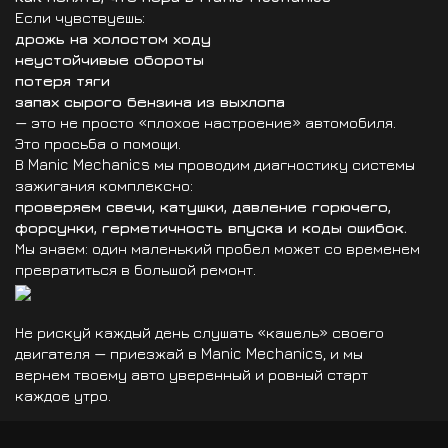
Если чувствуешь:
дрожь на холостом ходу
неустойчивые обороты
потеря тяги
запах сырого бензина из выхлопа
— это не просто «плохое настроение» автомобиля.
Это просьба о помощи.
В
Manic Mechanics
мы проводим диагностику системы
зажигания комплексно:
проверяем свечи, катушки, давление горючего,
форсунки, герметичность впуска и коды ошибок.
Мы знаем: один маленький пробел может со временем
превратиться в большой ремонт.
Не рискуй каждый день слушать «кашель» своего
двигателя — приезжай в
Manic Mechanics
, и мы
вернем твоему авто уверенный и ровный старт
каждое утро.