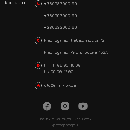
Контакты
+380983000199
+380663000199
+380933000199
Київ, вулиця Лебединська, 12
Київ, вулиця Кирилівська, 152А
ПН-ПТ 09:00-19:00
СБ 09:00-17:00
sto@mm.kiev.ua
Политика
конфиденциальности
Договор оферты