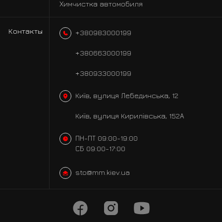
Химчистка автомобиля
Контакты
+380983000199
+380663000199
+380933000199
Київ, вулиця Лебединська, 12
Київ, вулиця Кирилівська, 152А
ПН-ПТ 09:00-19:00
СБ 09:00-17:00
sto@mm.kiev.ua