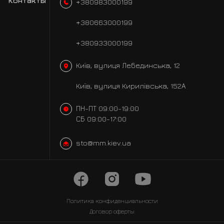
Контакты
+380983000199
+380663000199
+380933000199
Київ, вулиця Лебединська, 12
Київ, вулиця Кирилівська, 152А
ПН-ПТ 09:00-19:00
СБ 09:00-17:00
sto@mm.kiev.ua
Политика
конфиденциальности
Договор оферты